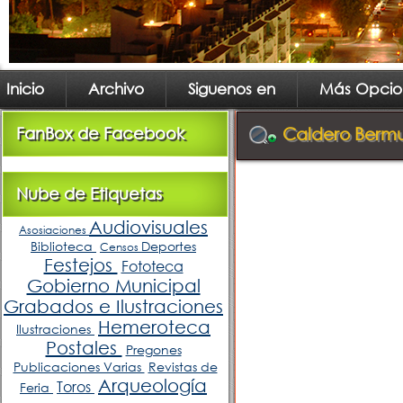
Inicio
Archivo
Siguenos en
Más Opcio
FanBox de Facebook
Caldero Bermu
Nube de Etiquetas
Audiovisuales
Asosiaciones
Biblioteca
Deportes
Censos
Festejos
Fototeca
Gobierno Municipal
Grabados e Ilustraciones
Hemeroteca
Ilustraciones
Postales
Pregones
Publicaciones Varias
Revistas de
Arqueología
Toros
Feria