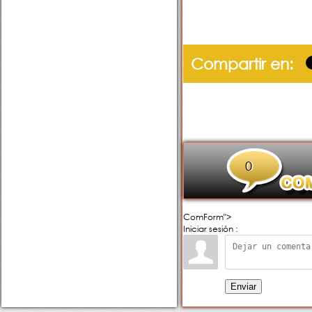
Compartir en:
0
ComForm">
Iniciar sesión :
Enviar