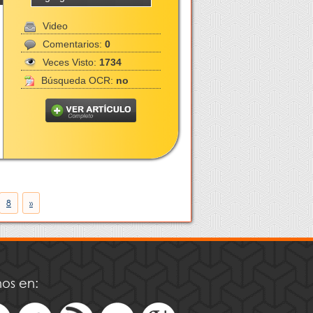
Video
Comentarios:
0
Veces Visto:
1734
Búsqueda OCR:
no
8
»
os en: