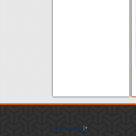
Select Language
▼