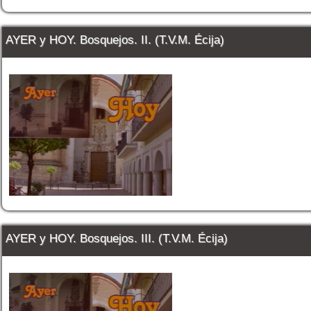
AYER y HOY. Bosquejos. II. (T.V.M. Écija)
AYER y HOY. Bosquejos. III. (T.V.M. Écija)