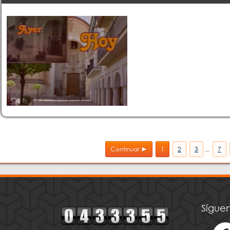
Continuar ►
1
2
3
...
7
Síguen