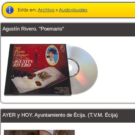
Estás en:
Archivo
»
Audovisuales
Agustín Rivero. "Poemario"
AYER y HOY. Ayuntamiento de Écija. (T.V.M. Écija)