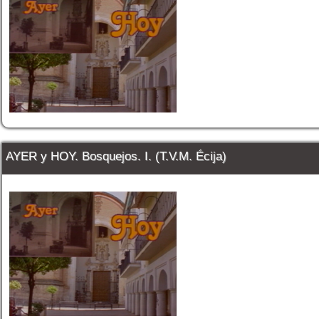
AYER y HOY. Bosquejos. I. (T.V.M. Écija)