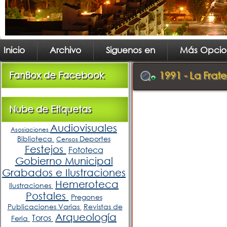
Inicio
Archivo
Siguenos en
Más Opcio
FanBox de Facebook
1991 - La Frat
Nube de Etiquetas
Audiovisuales
Asosiaciones
Biblioteca
Deportes
Censos
Festejos
Fototeca
Gobierno Municipal
Grabados e Ilustraciones
Hemeroteca
Ilustraciones
Postales
Pregones
Publicaciones Varias
Revistas de
Arqueología
Toros
Feria