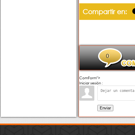
Compartir en:
0
ComForm">
Iniciar sesión :
Enviar