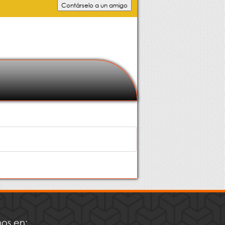
os en: