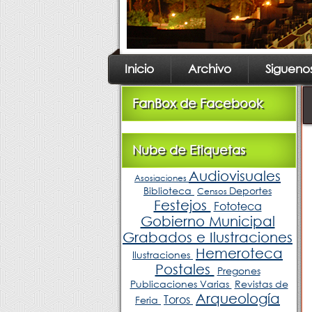
Inicio
Archivo
Sigueno
FanBox de Facebook
Nube de Etiquetas
Audiovisuales
Asosiaciones
Biblioteca
Deportes
Censos
Festejos
Fototeca
Gobierno Municipal
Grabados e Ilustraciones
Hemeroteca
Ilustraciones
Postales
Pregones
Publicaciones Varias
Revistas de
Arqueología
Toros
Feria