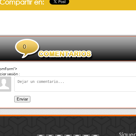
Compartir en:
0
omForm">
iciar sesión :
Enviar
Síguen