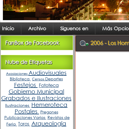
Inicio
Archivo
Siguenos en
Más Opcio
FanBox de Facebook
2006 - Los Ho
Nube de Etiquetas
Audiovisuales
Asosiaciones
Biblioteca
Deportes
Censos
Festejos
Fototeca
Gobierno Municipal
Grabados e Ilustraciones
Hemeroteca
Ilustraciones
Postales
Pregones
Publicaciones Varias
Revistas de
Arqueología
Toros
Feria