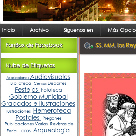
Inicio
Archivo
Siguenos en
Más Opcio
FanBox de Facebook
SS. MM. los Re
Nube de Etiquetas
Audiovisuales
Asosiaciones
Biblioteca
Deportes
Censos
Festejos
Fototeca
Gobierno Municipal
Grabados e Ilustraciones
Hemeroteca
Ilustraciones
Postales
Pregones
Publicaciones Varias
Revistas de
Arqueología
Toros
Feria