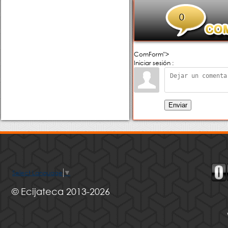
0
ComForm">
Iniciar sesión :
Enviar
Select Language
▼
© Ecijateca 2013-2026