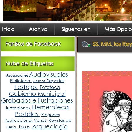
Inicio
Archivo
Siguenos en
Más Opcio
FanBox de Facebook
SS. MM. los Re
Nube de Etiquetas
Audiovisuales
Asosiaciones
Biblioteca
Deportes
Censos
Festejos
Fototeca
Gobierno Municipal
Grabados e Ilustraciones
Hemeroteca
Ilustraciones
Postales
Pregones
Publicaciones Varias
Revistas de
Arqueología
Toros
Feria