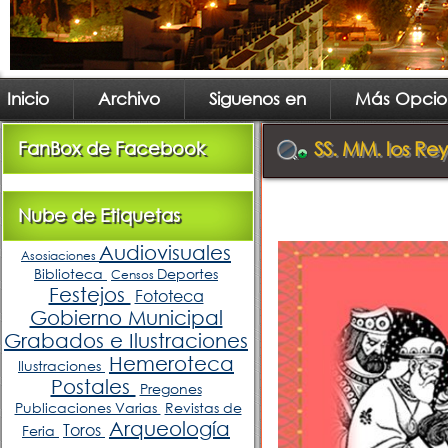
Inicio
Archivo
Siguenos en
Más Opcio
FanBox de Facebook
SS. MM. los Re
Nube de Etiquetas
Audiovisuales
Asosiaciones
Biblioteca
Deportes
Censos
Festejos
Fototeca
Gobierno Municipal
Grabados e Ilustraciones
Hemeroteca
Ilustraciones
Postales
Pregones
Publicaciones Varias
Revistas de
Arqueología
Toros
Feria