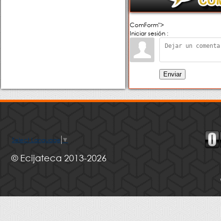
ComForm">
Iniciar sesión :
Enviar
Select Language
▼
© Ecijateca 2013-2026