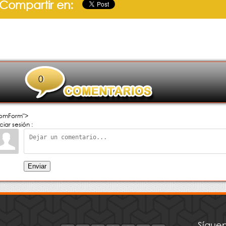
Compartir en:
0
omForm">
iciar sesión :
Enviar
Síguen