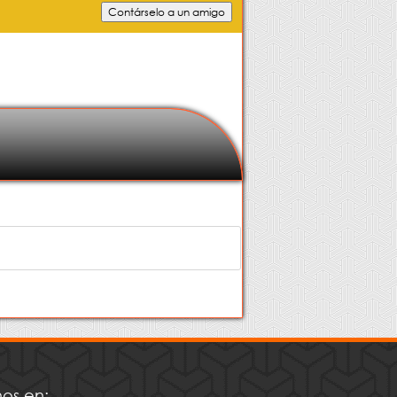
os en: