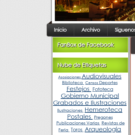
Inicio
Archivo
Sigueno
FanBox de Facebook
Nube de Etiquetas
Audiovisuales
Asosiaciones
Biblioteca
Deportes
Censos
Festejos
Fototeca
Gobierno Municipal
Grabados e Ilustraciones
Hemeroteca
Ilustraciones
Postales
Pregones
Publicaciones Varias
Revistas de
Arqueología
Toros
Feria