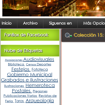
Inicio
Archivo
Siguenos en
Más Opcio
FanBox de Facebook
Colección 15: 
Nube de Etiquetas
Audiovisuales
Asosiaciones
Biblioteca
Deportes
Censos
Festejos
Fototeca
Gobierno Municipal
Grabados e Ilustraciones
Hemeroteca
Ilustraciones
Postales
Pregones
Publicaciones Varias
Revistas de
Arqueología
Toros
Feria