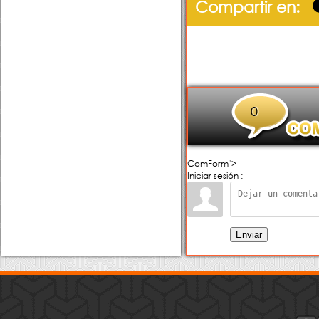
Compartir en:
0
ComForm">
Iniciar sesión :
Enviar