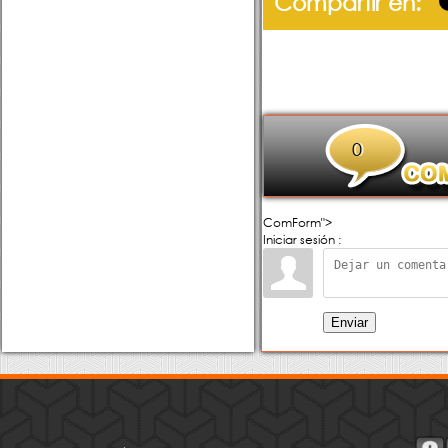
Compartir en:
0
ComForm">
Iniciar sesión :
Enviar