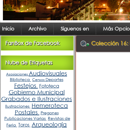
Inicio
Archivo
Siguenos en
Más Opcio
FanBox de Facebook
Colección 16:
Nube de Etiquetas
Audiovisuales
Asosiaciones
Biblioteca
Deportes
Censos
Festejos
Fototeca
Gobierno Municipal
Grabados e Ilustraciones
Hemeroteca
Ilustraciones
Postales
Pregones
Publicaciones Varias
Revistas de
Arqueología
Toros
Feria