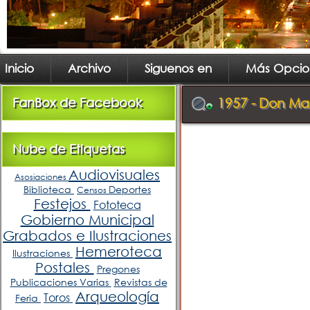
Inicio
Archivo
Siguenos en
Más Opcio
FanBox de Facebook
1957 - Don Ma
Nube de Etiquetas
Audiovisuales
Asosiaciones
Biblioteca
Deportes
Censos
Festejos
Fototeca
Gobierno Municipal
Grabados e Ilustraciones
Hemeroteca
Ilustraciones
Postales
Pregones
Publicaciones Varias
Revistas de
Arqueología
Toros
Feria