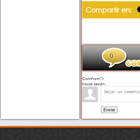
Compartir en:
0
ComForm">
Iniciar sesión :
Enviar