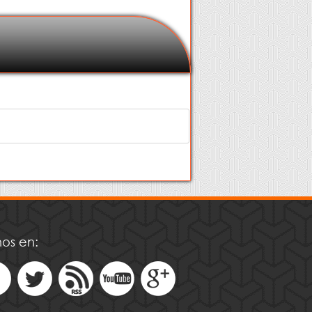
os en: