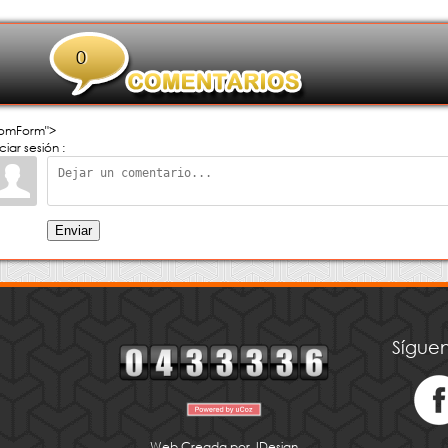
0
omForm">
iciar sesión :
Enviar
Síguen
Web Creada por JDesign