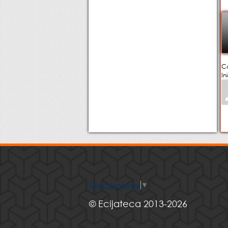
C
In
Select Language
▼
© Ecijateca 2013-2026