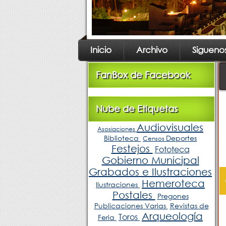
Inicio
Archivo
Sigueno
FanBox de Facebook
Nube de Etiquetas
Audiovisuales
Asosiaciones
Biblioteca
Deportes
Censos
Festejos
Fototeca
Gobierno Municipal
Grabados e Ilustraciones
Hemeroteca
Ilustraciones
Postales
Pregones
Publicaciones Varias
Revistas de
Arqueología
Toros
Feria