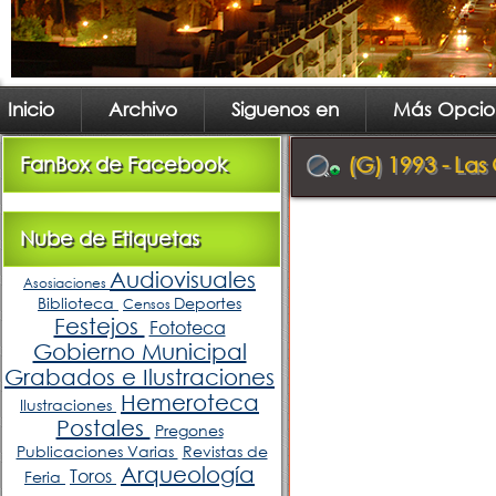
Inicio
Archivo
Siguenos en
Más Opcio
FanBox de Facebook
(G) 1993 - Las
Nube de Etiquetas
Audiovisuales
Asosiaciones
Biblioteca
Deportes
Censos
Festejos
Fototeca
Gobierno Municipal
Grabados e Ilustraciones
Hemeroteca
Ilustraciones
Postales
Pregones
Publicaciones Varias
Revistas de
Arqueología
Toros
Feria