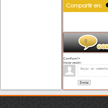
Compartir en:
0
ComForm">
Iniciar sesión :
Enviar