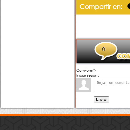
Compartir en:
0
ComForm">
Iniciar sesión :
Enviar