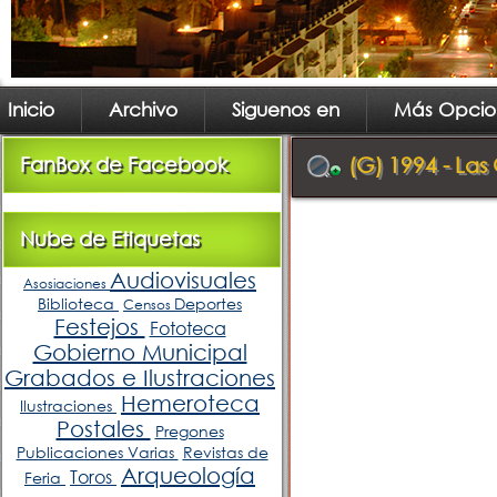
Inicio
Archivo
Siguenos en
Más Opcio
FanBox de Facebook
(G) 1994 - Las
Nube de Etiquetas
Audiovisuales
Asosiaciones
Biblioteca
Deportes
Censos
Festejos
Fototeca
Gobierno Municipal
Grabados e Ilustraciones
Hemeroteca
Ilustraciones
Postales
Pregones
Publicaciones Varias
Revistas de
Arqueología
Toros
Feria