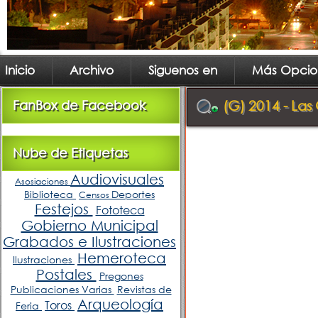
Inicio
Archivo
Siguenos en
Más Opcio
FanBox de Facebook
(G) 2014 - Las
Nube de Etiquetas
Audiovisuales
Asosiaciones
Biblioteca
Deportes
Censos
Festejos
Fototeca
Gobierno Municipal
Grabados e Ilustraciones
Hemeroteca
Ilustraciones
Postales
Pregones
Publicaciones Varias
Revistas de
Arqueología
Toros
Feria