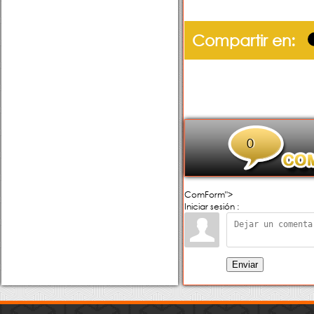
Compartir en:
0
ComForm">
Iniciar sesión :
Enviar