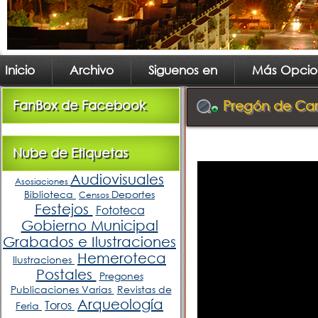
Inicio
Archivo
Siguenos en
Más Opcio
FanBox de Facebook
Pregón de Car
Nube de Etiquetas
Audiovisuales
Asosiaciones
Biblioteca
Deportes
Censos
Festejos
Fototeca
Gobierno Municipal
Grabados e Ilustraciones
Hemeroteca
Ilustraciones
Postales
Pregones
Publicaciones Varias
Revistas de
Arqueología
Toros
Feria