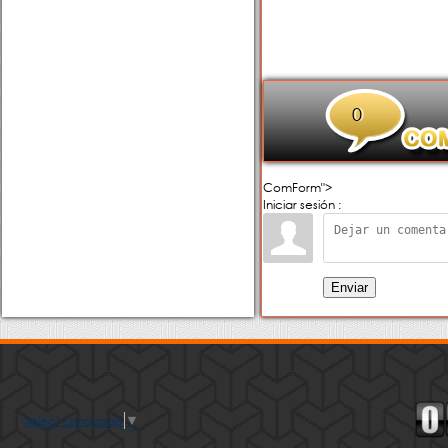
0
ComForm">
Iniciar sesión :
Enviar
Select Language
▼