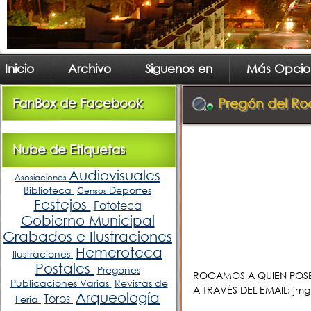
Inicio
Archivo
Siguenos en
Más Opcio
FanBox de Facebook
Pregón del Ro
Nube de Etiquetas
Audiovisuales
Asosiaciones
Biblioteca
Deportes
Censos
Festejos
Fototeca
Gobierno Municipal
Grabados e Ilustraciones
Hemeroteca
Ilustraciones
Postales
Pregones
ROGAMOS A QUIEN POS
Publicaciones Varias
Revistas de
A TRAVÉS DEL EMAIL: j
Arqueología
Toros
Feria