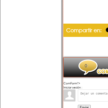
Compartir en:
0
ComForm">
Iniciar sesión :
Enviar