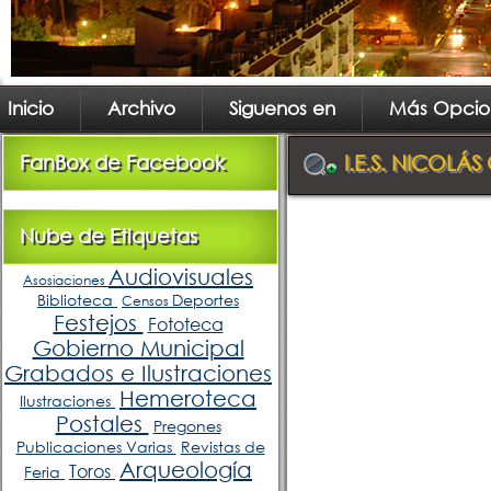
Inicio
Archivo
Siguenos en
Más Opcio
FanBox de Facebook
I.E.S. NICOLÁ
Nube de Etiquetas
Audiovisuales
Asosiaciones
Biblioteca
Deportes
Censos
Festejos
Fototeca
Gobierno Municipal
Grabados e Ilustraciones
Hemeroteca
Ilustraciones
Postales
Pregones
Publicaciones Varias
Revistas de
Arqueología
Toros
Feria