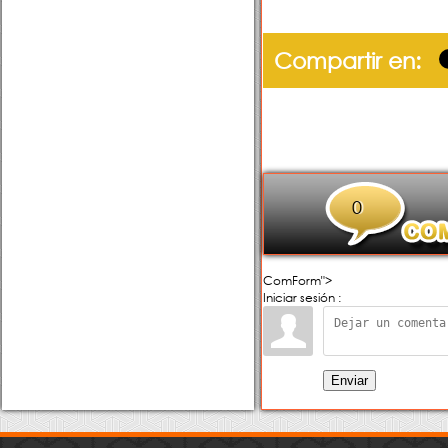
Compartir en:
0
ComForm">
Iniciar sesión :
Enviar