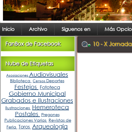
Inicio
Archivo
Siguenos en
Más Opcio
FanBox de Facebook
10 - X Jornada
Nube de Etiquetas
Audiovisuales
Asosiaciones
Biblioteca
Deportes
Censos
Festejos
Fototeca
Gobierno Municipal
Grabados e Ilustraciones
Hemeroteca
Ilustraciones
Postales
Pregones
Publicaciones Varias
Revistas de
Arqueología
Toros
Feria