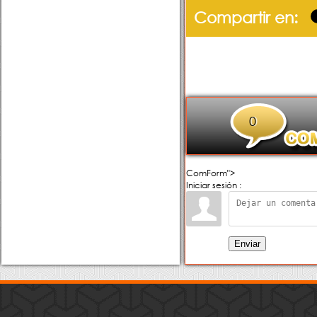
Compartir en:
0
ComForm">
Iniciar sesión :
Enviar