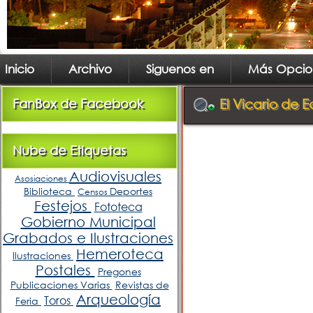
Inicio
Archivo
Siguenos en
Más Opcio
FanBox de Facebook
El Vicario de E
Nube de Etiquetas
Audiovisuales
Asosiaciones
Biblioteca
Deportes
Censos
Festejos
Fototeca
Gobierno Municipal
Grabados e Ilustraciones
Hemeroteca
Ilustraciones
Postales
Pregones
Publicaciones Varias
Revistas de
Arqueología
Toros
Feria