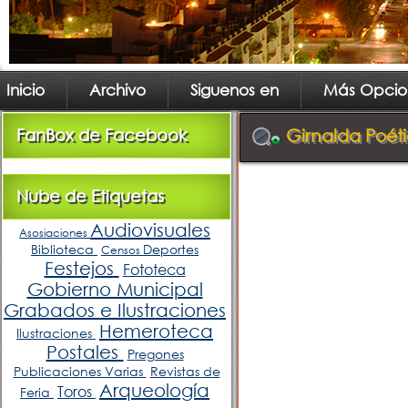
Inicio
Archivo
Siguenos en
Más Opcio
FanBox de Facebook
Girnalda Poétic
Nube de Etiquetas
Audiovisuales
Asosiaciones
Biblioteca
Deportes
Censos
Festejos
Fototeca
Gobierno Municipal
Grabados e Ilustraciones
Hemeroteca
Ilustraciones
Postales
Pregones
Publicaciones Varias
Revistas de
Arqueología
Toros
Feria