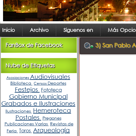
Inicio
Archivo
Siguenos en
Más Opcio
FanBox de Facebook
3) San Pablo A
Nube de Etiquetas
Audiovisuales
Asosiaciones
Biblioteca
Deportes
Censos
Festejos
Fototeca
Gobierno Municipal
Grabados e Ilustraciones
Hemeroteca
Ilustraciones
Postales
Pregones
Publicaciones Varias
Revistas de
Arqueología
Toros
Feria