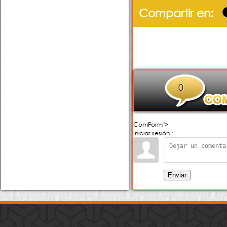
Compartir en:
0
ComForm">
Iniciar sesión :
Enviar