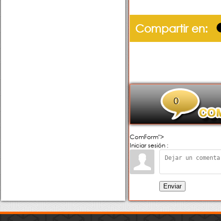
Compartir en:
0
ComForm">
Iniciar sesión :
Enviar