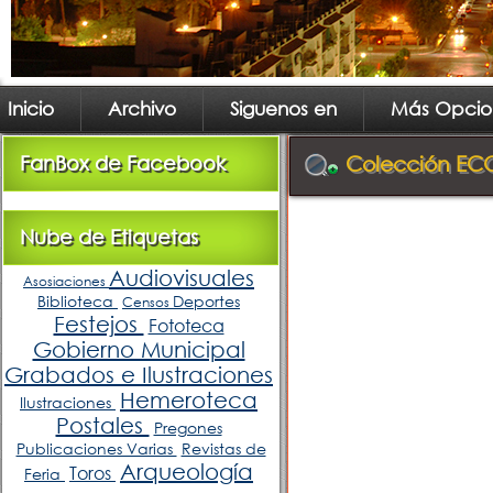
Inicio
Archivo
Siguenos en
Más Opcio
FanBox de Facebook
Colección ECOS
Nube de Etiquetas
Audiovisuales
Asosiaciones
Biblioteca
Deportes
Censos
Festejos
Fototeca
Gobierno Municipal
Grabados e Ilustraciones
Hemeroteca
Ilustraciones
Postales
Pregones
Publicaciones Varias
Revistas de
Arqueología
Toros
Feria