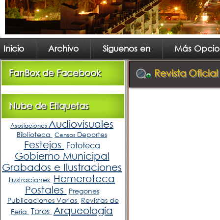
Inicio
Archivo
Siguenos en
Más Opcio
FanBox de Facebook
Revista Oficia
Nube de Etiquetas
Audiovisuales
Asosiaciones
Biblioteca
Deportes
Censos
Festejos
Fototeca
Gobierno Municipal
Grabados e Ilustraciones
Hemeroteca
Ilustraciones
Postales
Pregones
Publicaciones Varias
Revistas de
Arqueología
Toros
Feria