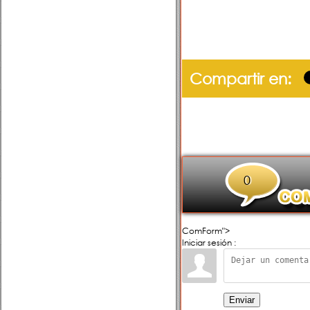
Compartir en:
0
ComForm">
Iniciar sesión :
Enviar