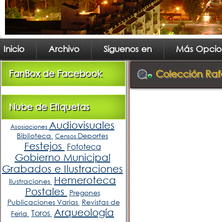
Inicio
Archivo
Siguenos en
Más Opcio
FanBox de Facebook
Colección Raf
Nube de Etiquetas
Audiovisuales
Asosiaciones
Biblioteca
Deportes
Censos
Festejos
Fototeca
Gobierno Municipal
Grabados e Ilustraciones
Hemeroteca
Ilustraciones
Postales
Pregones
Publicaciones Varias
Revistas de
Arqueología
Toros
Feria