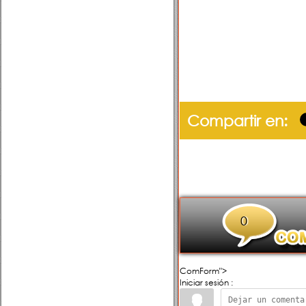
Compartir en:
0
ComForm">
Iniciar sesión :