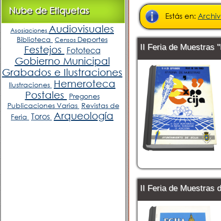
Nube de Etiquetas
Estás en:
Archi
Audiovisuales
Asosiaciones
Biblioteca
Deportes
Censos
II Feria de Muestras 
Festejos
Fototeca
Gobierno Municipal
Grabados e Ilustraciones
Hemeroteca
Ilustraciones
Postales
Pregones
Publicaciones Varias
Revistas de
Arqueología
Toros
Feria
II Feria de Muestras 